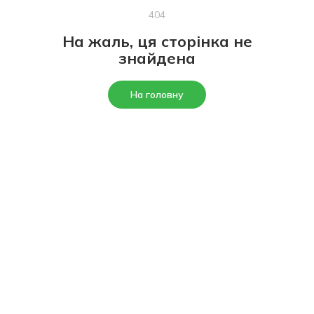
404
На жаль, ця сторінка не
знайдена
На головну