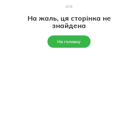
404
На жаль, ця сторінка не
знайдена
На головну