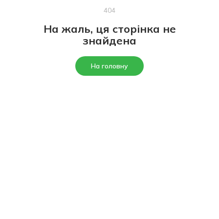
404
На жаль, ця сторінка не
знайдена
На головну