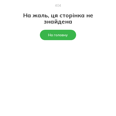
404
На жаль, ця сторінка не
знайдена
На головну