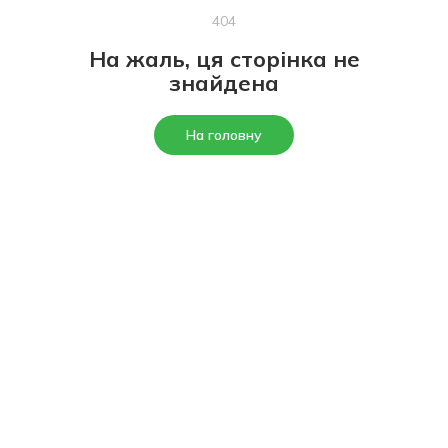
404
На жаль, ця сторінка не
знайдена
На головну