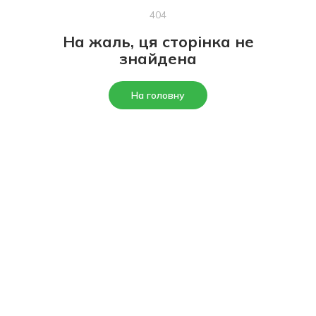
404
На жаль, ця сторінка не
знайдена
На головну