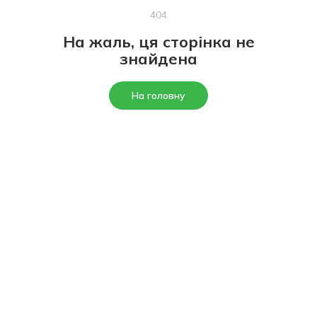
404
На жаль, ця сторінка не
знайдена
На головну