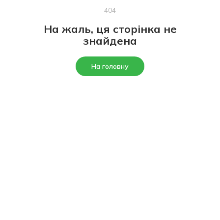
404
На жаль, ця сторінка не
знайдена
На головну