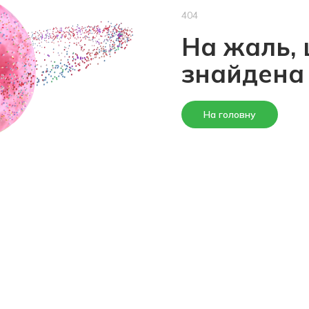
404
На жаль, 
знайдена
На головну