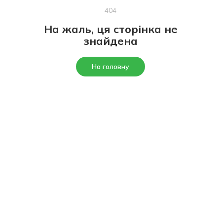
404
На жаль, ця сторінка не
знайдена
На головну