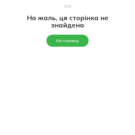
404
На жаль, ця сторінка не
знайдена
На головну