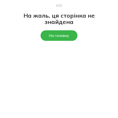
404
На жаль, ця сторінка не
знайдена
На головну