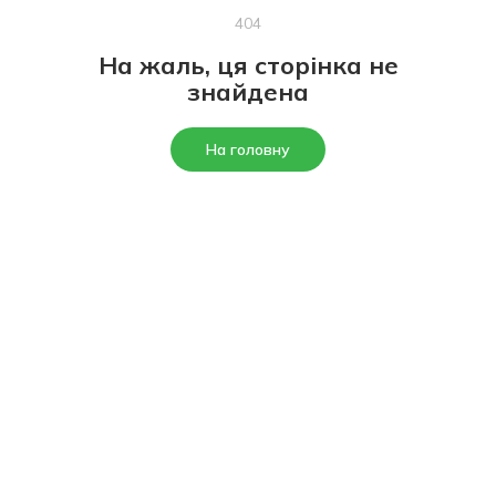
404
На жаль, ця сторінка не
знайдена
На головну