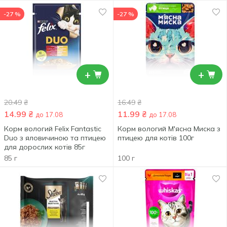
-27 %
-27 %
+
+
20.49
₴
16.49
₴
14.99
₴
11.99
₴
до 17.08
до 17.08
Корм вологий Felix Fantastic
Корм вологий М'ясна Миска з
Duo з яловичиною та птицею
птицею для котів 100г
для дорослих котів 85г
85 г
100 г