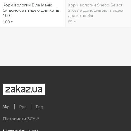
Корм вологий Біле Меню
Корм вологий Sheba Select
Сніданок з птицею для котів
Slices з домашньою птицею
100г
для котів 85г
100 г
85 г
Укр
Рус
Eng
Підтримати ЗСУ