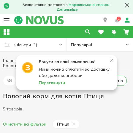
Безкоштовна доставка з
Моршинська зі смаком
!
Детальніше
1
Популярні
Фільтри
(1)
Головна
Товари для тварин
Корм для котів
Бонуси за ваші замовлення!
Вологий корм для котів Птиця
Вологий корм для котів
Ними можна сплатити за доставку
або додаткові збори.
Усі
Сухий корм для котів
Вологий корм для котів
Переглянути
Вологий корм для котів Птиця
5 товарів
Птиця
Очистити всі фільтри