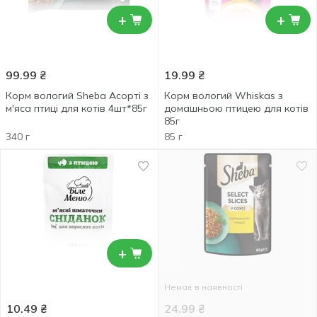
+
+
99.99
₴
19.99
₴
Корм вологий Sheba Асорті з
Корм вологий Whiskas з
м'яса птиці для котів 4шт*85г
домашньою птицею для котів
85г
340 г
85 г
+
Немає в наявності
10.49
₴
24.99
₴