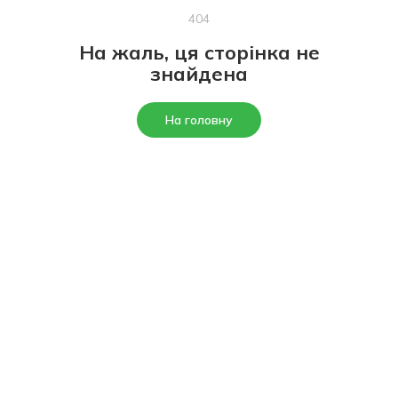
404
На жаль, ця сторінка не
знайдена
На головну