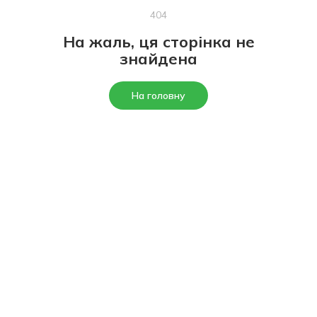
404
На жаль, ця сторінка не
знайдена
На головну