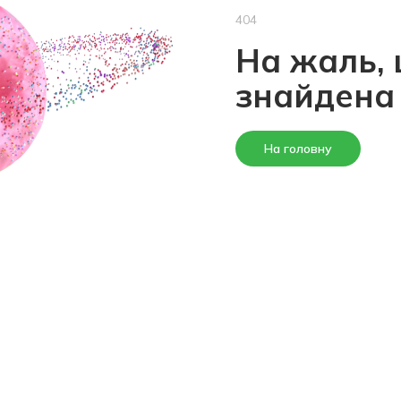
404
На жаль, 
знайдена
На головну