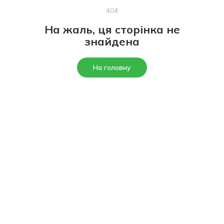
404
На жаль, ця сторінка не
знайдена
На головну