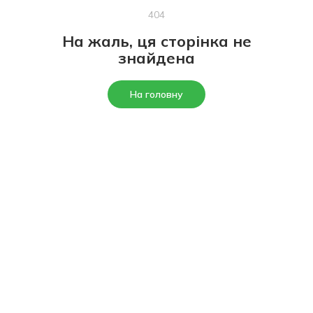
404
На жаль, ця сторінка не
знайдена
На головну