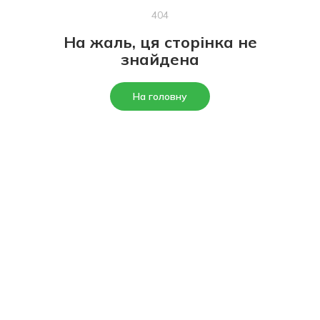
404
На жаль, ця сторінка не
знайдена
На головну