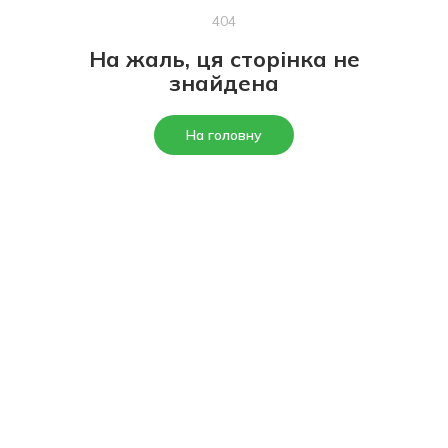
404
На жаль, ця сторінка не
знайдена
На головну