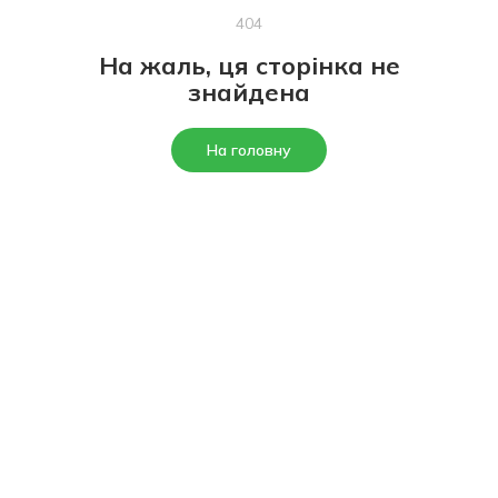
404
На жаль, ця сторінка не
знайдена
На головну