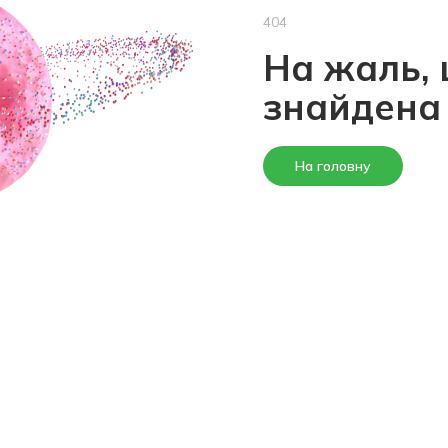
404
На жаль, 
знайдена
На головну