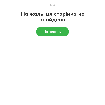
404
На жаль, ця сторінка не
знайдена
На головну