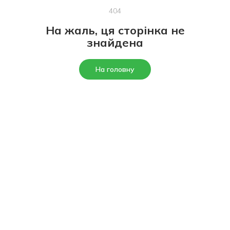
404
На жаль, ця сторінка не
знайдена
На головну