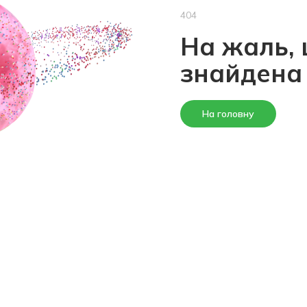
404
На жаль, 
знайдена
На головну