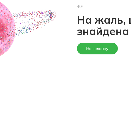
404
На жаль, 
знайдена
На головну