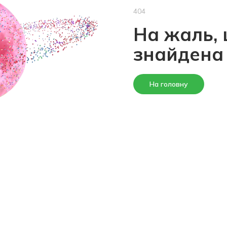
404
На жаль, 
знайдена
На головну