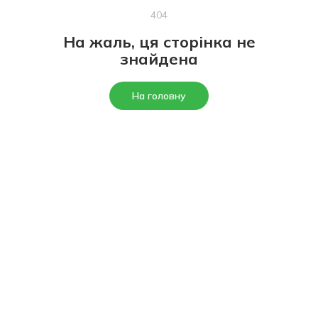
404
На жаль, ця сторінка не
знайдена
На головну