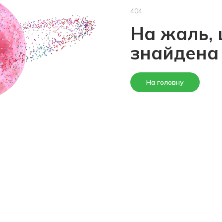
404
На жаль, 
знайдена
На головну