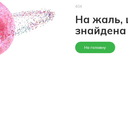
404
На жаль, 
знайдена
На головну