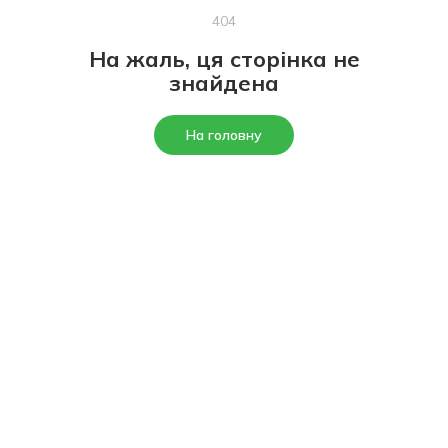
404
На жаль, ця сторінка не
знайдена
На головну