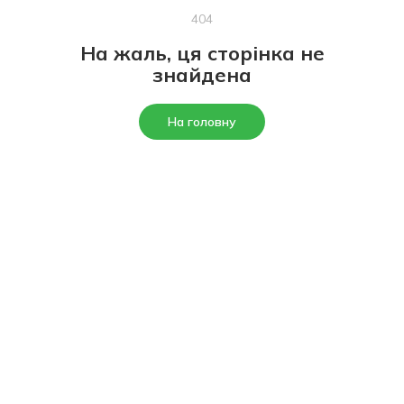
404
На жаль, ця сторінка не
знайдена
На головну