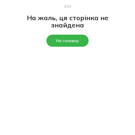
404
На жаль, ця сторінка не
знайдена
На головну