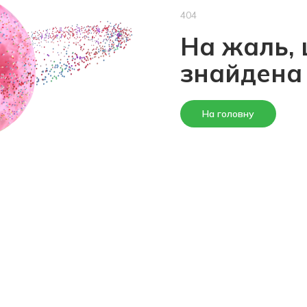
404
На жаль, 
знайдена
На головну