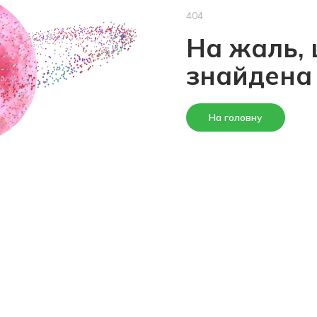
404
На жаль, 
знайдена
На головну