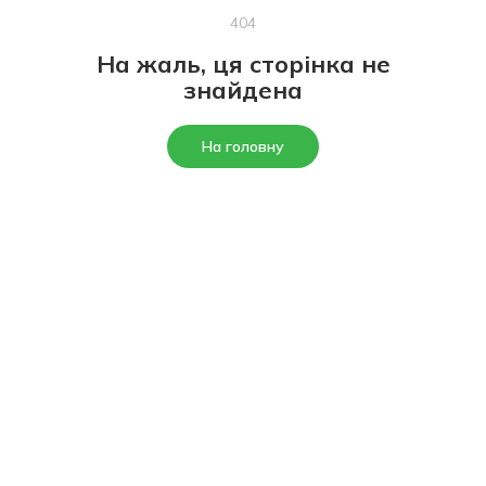
404
На жаль, ця сторінка не
знайдена
На головну