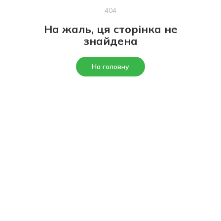
404
На жаль, ця сторінка не
знайдена
На головну