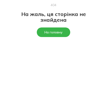
404
На жаль, ця сторінка не
знайдена
На головну