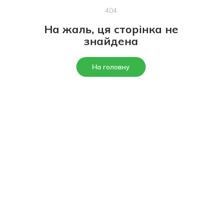
404
На жаль, ця сторінка не
знайдена
На головну