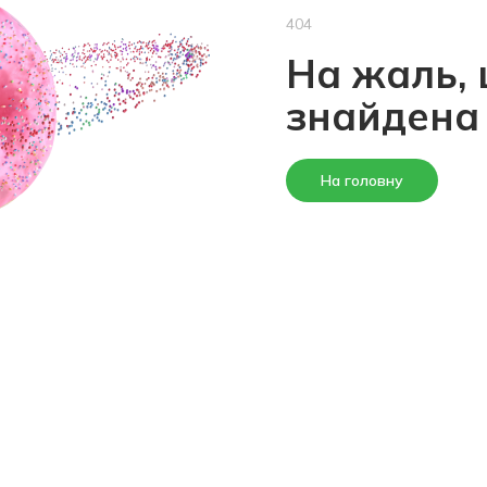
404
На жаль, 
знайдена
На головну