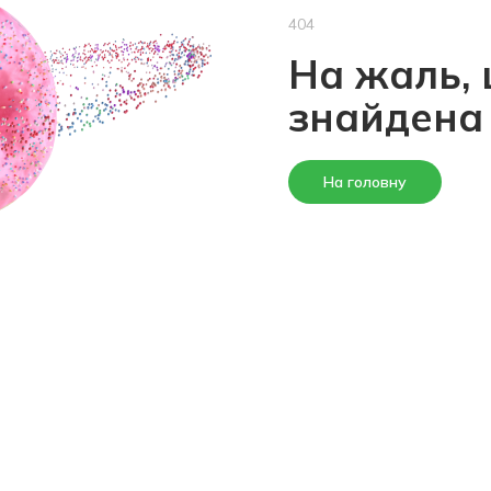
404
На жаль, 
знайдена
На головну