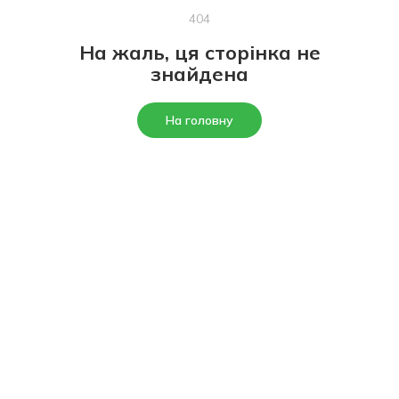
404
На жаль, ця сторінка не
знайдена
На головну