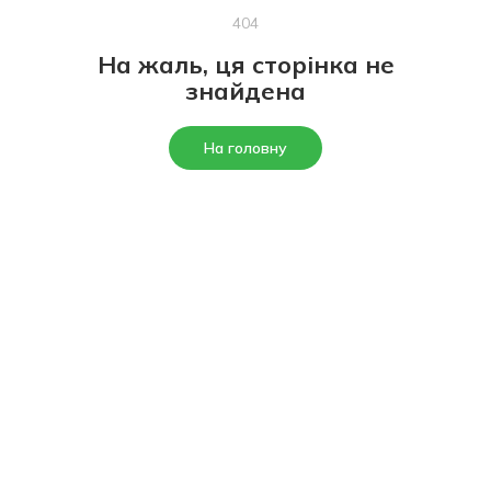
404
На жаль, ця сторінка не
знайдена
На головну