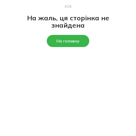
404
На жаль, ця сторінка не
знайдена
На головну