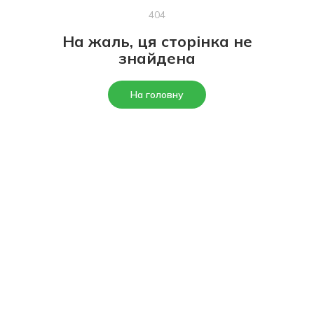
404
На жаль, ця сторінка не
знайдена
На головну