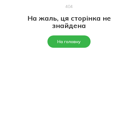
404
На жаль, ця сторінка не
знайдена
На головну