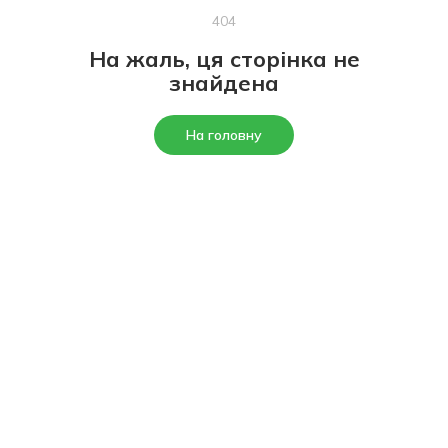
404
На жаль, ця сторінка не
знайдена
На головну