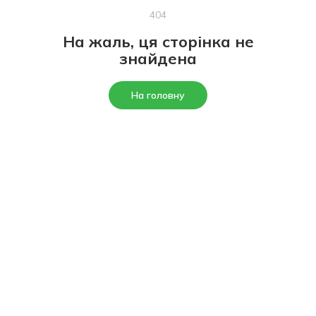
404
На жаль, ця сторінка не
знайдена
На головну