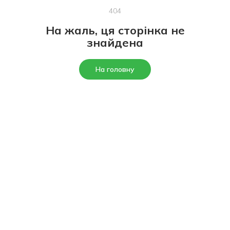
404
На жаль, ця сторінка не
знайдена
На головну